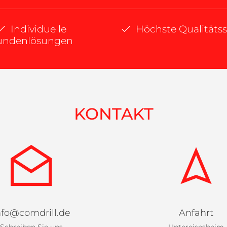
Individuelle
Höchste Qualitäts
undenlösungen
KONTAKT
nfo@comdrill.de
Anfahrt
Schreiben Sie uns
Untereisesheim