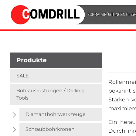
Produkte
SALE
Rollenmei
bekannt s
Bohrausrüstungen / Drilling
Tools
Stärken v
maximieren
Diamantbohrwerkzeuge
Ein herau
Schraubbohrkronen
Durch ihr