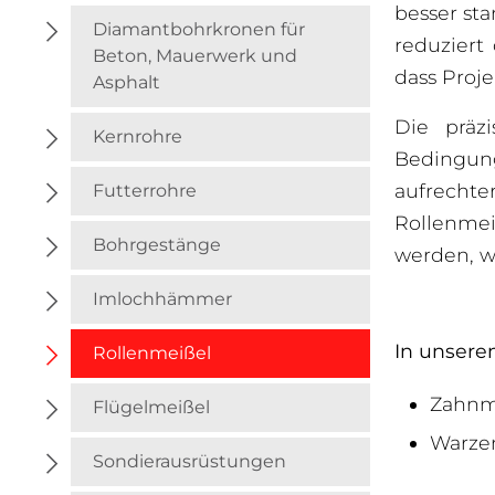
besser st
Diamantbohrkronen für
reduziert
Beton, Mauerwerk und
dass Proj
Asphalt
Die präz
Kernrohre
Bedingunge
aufrecht
Futterrohre
Rollenmei
Bohrgestänge
werden, w
Imlochhämmer
In unsere
Rollenmeißel
Zahnm
Flügelmeißel
Warze
Sondierausrüstungen